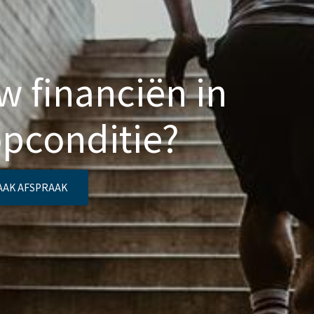
w financiën in
opconditie?
AAK AFSPRAAK