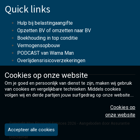
Quick links
Hulp bij belastingaangifte
Opzetten BV of omzetten naar BV
Boekhouding in top conditie
Vermogensopbouw
PODCAST van Warna Man
Overlijdensrisicoverzekeringen
Cookies op
onze website
Om je goed en persoonlijk van dienst te zijn, maken wij gebruik
van cookies en vergelijkbare technieken. Middels cookies
volgen wij en derde partijen jouw surfgedrag op onze website.
Hiermee tonen wij gepersonaliseerde advertenties en dit maakt
het voor jou mogelijk om informatie te delen via social media.
Cookies op
Bekijk ons cookiebeleid
onze website
Copyright Man Financial Services 2026 - Aangeboden door
Assurantie
Accepteer alle cookies
Apps
Disclaimer