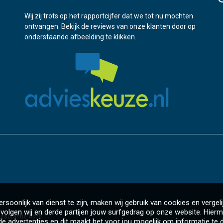
Wij zij trots op het rapportcijfer dat we tot nu mochten
ontvangen. Bekijk de reviews van onze klanten door op
onderstaande afbeelding te klikken.
rsoonlijk van dienst te zijn, maken wij gebruik van cookies en vergeli
volgen wij en derde partijen jouw surfgedrag op onze website. Hierm
ssurantie Apps
e advertenties en dit maakt het voor jou mogelijk om informatie te d