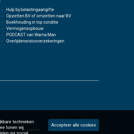
Hulp bij belastingaangifte
Opzetten BV of omzetten naar BV
Boekhouding in top conditie
Vermogensopbouw
PODCAST van Warna Man
Overlijdensrisicoverzekeringen
jkbare technieken.
Accepteer alle cookies
ee tonen wij
Disclaimer
Privacybeleid
Cookiebeleid
elen via social