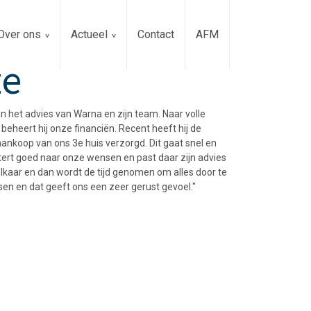
Over ons
Actueel
Contact
AFM
ze
n het advies van Warna en zijn team. Naar volle
 beheert hij onze financiën. Recent heeft hij de
aankoop van ons 3e huis verzorgd. Dit gaat snel en
tert goed naar onze wensen en past daar zijn advies
elkaar en dan wordt de tijd genomen om alles door te
en en dat geeft ons een zeer gerust gevoel."