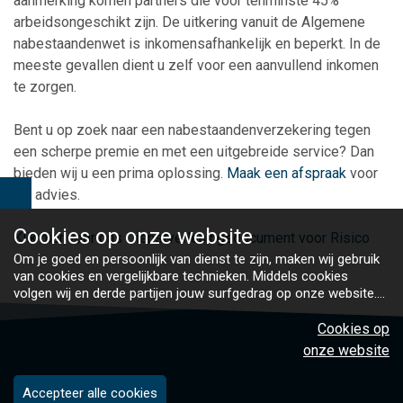
aanmerking komen partners die voor tenminste 45%
arbeidsongeschikt zijn. De uitkering vanuit de Algemene
nabestaandenwet is inkomensafhankelijk en beperkt. In de
meeste gevallen dient u zelf voor een aanvullend inkomen
te zorgen.
Bent u op zoek naar een nabestaandenverzekering tegen
een scherpe premie en met een uitgebreide service? Dan
bieden wij u een prima oplossing.
Maak een afspraak
voor
uw advies.
Cookies op
onze website
Klik hier voor ons Dienstverleningsdocument voor Risico
Om je goed en persoonlijk van dienst te zijn, maken wij gebruik
van cookies en vergelijkbare technieken. Middels cookies
volgen wij en derde partijen jouw surfgedrag op onze website.
Hiermee tonen wij gepersonaliseerde advertenties en dit maakt
het voor jou mogelijk om informatie te delen via social media.
Cookies op
Bekijk ons cookiebeleid
onze website
Accepteer alle cookies