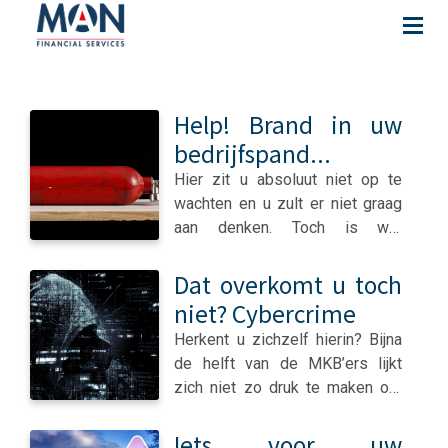
Help! Brand in uw
bedrijfspand...
Hier zit u absoluut niet op te
wachten en u zult er niet graag
aan denken. Toch is wel
noodzakelijk de juiste
voorbereidingen te treffen,
Dat overkomt u toch
mocht het onverhoopt toch een
niet? Cybercrime
keer gebeuren. Wat kunt u
Herkent u zichzelf hierin? Bijna
direct doen? Probeer
de helft van de MKB’ers lijkt
regelmatig: Een grote
zich niet zo druk te maken om
schoonmaak te houden.
cybercrime. Dat terwijl ze wel
Verwijder overtollige materialen
weten dat ook zij een risico
Iets voor uw
en stof. Belangrijk hierbij is te