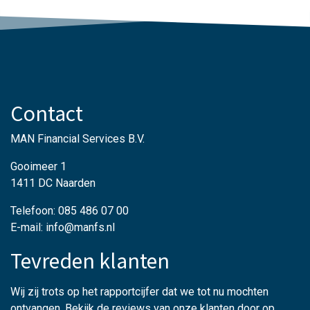
is niet verplicht. Toch zijn er
situaties waarin u zo'n
verzekering wel moet afsluiten.
Omdat een klant of
opdrachtgever erom vraagt
bijvoorbeeld. Of omdat de
Contact
brancheorgani
MAN Financial Services B.V.
Gooimeer 1
1411 DC Naarden
Telefoon: 085 486 07 00
E-mail: info@manfs.nl
Tevreden klanten
Wij zij trots op het rapportcijfer dat we tot nu mochten
ontvangen. Bekijk de reviews van onze klanten door op