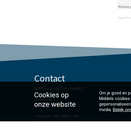
BiggerPoc
Contact
MAN Financial Services B.V.
Om je goed en pe
Cookies op
Middels cookies 
Gooimeer 1
onze website
gepersonaliseerd
1411 DC Naarden
media.
Bekijk on
Telefoon: 085 486 07 00
E-mail: info@manfs.nl