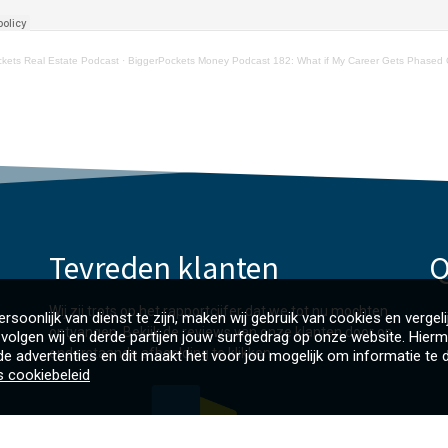
kets Real Estate Podcast
·
BiggerPockets Money Podcast 182: What if My Career Gets Phased Out? Finance Friday 
Tevreden klanten
Q
Wij zij trots op het rapportcijfer dat we tot nu mochten
rsoonlijk van dienst te zijn, maken wij gebruik van cookies en vergeli
ontvangen. Bekijk de reviews van onze klanten door op
volgen wij en derde partijen jouw surfgedrag op onze website. Hierm
onderstaande afbeelding te klikken.
e advertenties en dit maakt het voor jou mogelijk om informatie te d
s cookiebeleid