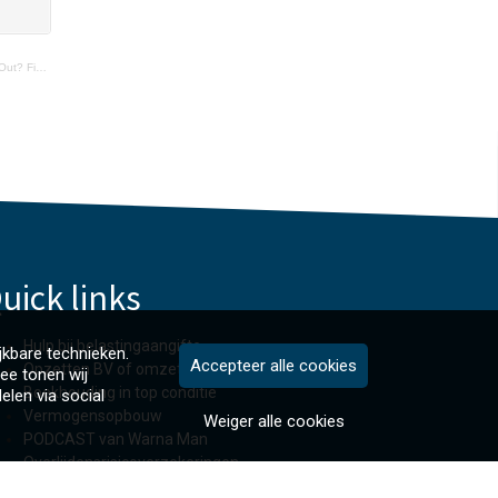
with Mike
uick links
Hulp bij belastingaangifte
jkbare technieken.
Accepteer alle cookies
Opzetten BV of omzetten naar BV
ee tonen wij
Boekhouding in top conditie
elen via social
Vermogensopbouw
Weiger alle cookies
PODCAST van Warna Man
Overlijdensrisicoverzekeringen